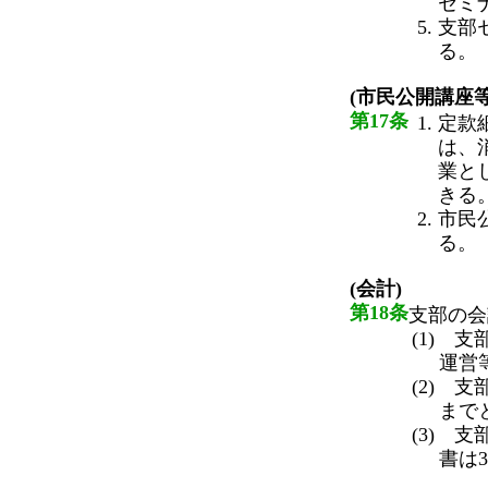
セミ
支部
る。
(市民公開講座等
第17条
定款
は、
業と
きる
市民
る。
(会計)
第18条
支部の会
(1) 
運営
(2) 
まで
(3) 
書は