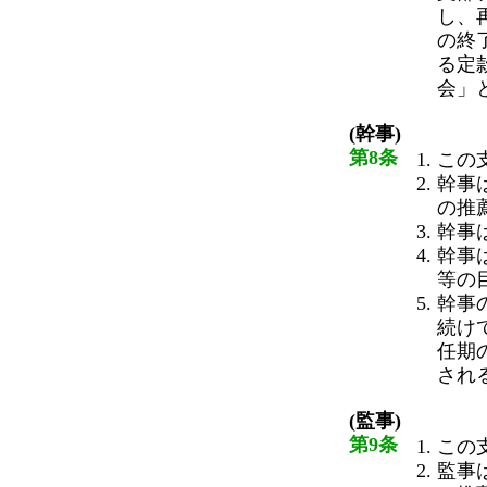
し、
の終
る定
会」
(幹事)
第8条
この
幹事
の推
幹事
幹事
等の
幹事
続け
任期
され
(監事)
第9条
この
監事