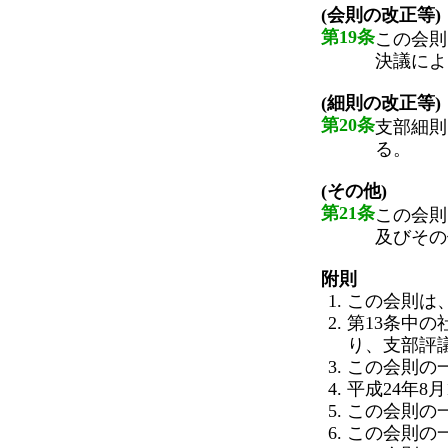
(会則の改正等)
第19条
この会則
決議によ
(細則の改正等)
第20条
支部細則
る。
(その他)
第21条
この会則
及びその
附則
この会則は、
第13条中の
り、支部評
この会則の一
平成24年8
この会則の一
この会則の一