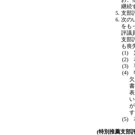
継続
支部
次の
をも
評議
支部
も喪
(1
(2
(3
(4
欠
書
表
い
が
す
(5
(特別推薦支部評