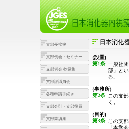
日本消化
支部長挨拶
(設置)
支部例会・セミナー
第1条
一般社団
支部例会 抄録集
部」とい
る。
支部評議員会
(事務所)
各種申請手続き
第2条
この支部
く。
支部会則・支部役員
(目的)
支部業績集
第3条
この支部
「本学会