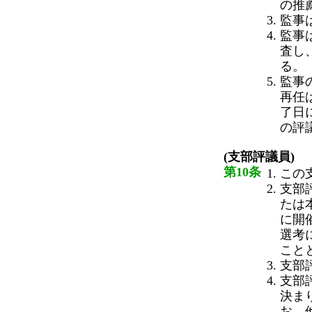
の推
監事
監事
査し
る。
監事
再任
了日
の評
(支部評議員)
第10条
この
支部
たは
に開
選考
こと
支部
支部
決ま
お、