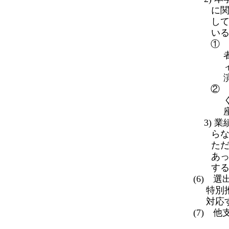
に
し
い
① 
②
3) 
ら
ただ
あ
す
(6) 
特別
対応
(7) 