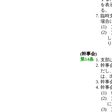
を表
る。
臨時
場合
(1
(2
し
り
(幹事会)
第14条
支部
幹事
だし
は、
幹事
幹事
(1
(2
に
(3