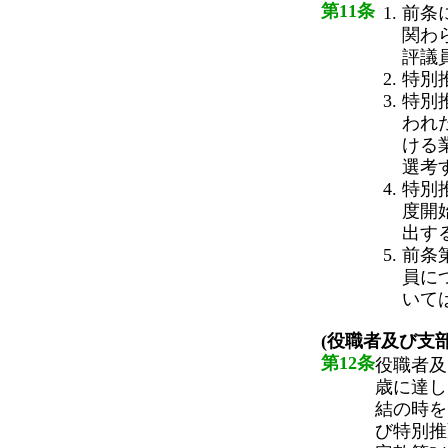
第11条
前条
関わ
評議
特別
特別
われ
ける
選考
特別
度開
出す
前条
員に
いて
(役職者及び支
第12条
役職者及
歳に達し
結の時を
び特別推