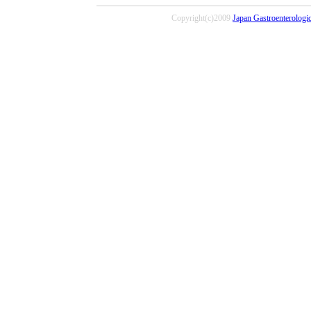
Copyright(c)2009
Japan Gastroenterologi