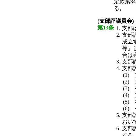
定款第3
る。
(支部評議員会)
第13条
支部
支部
成立
等」
合は
支部
支部
(1
(2
(3
(4
(5
(6
支部
おい
支部
する