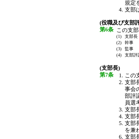
規定
支部
(役職及び支部評
第6条
この支部
(1)
支部長
(2)
幹事
(3)
監事
(4)
支部評
(支部長)
第7条
この
支部
事会
部評
員選
支部
支部
支部
を兼
支部