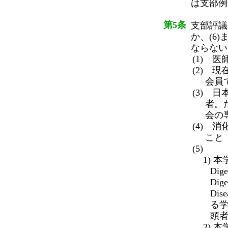
は支部例
第5条
支部評議
か、(6
ならない
(1) 
(2) 
会員
(3) 
者。
会の
(4) 
こと
(5)
1) 本
Dig
Dige
Di
る
頭
2)