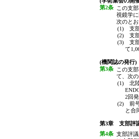
(学術集会の開催
第2条
この支部
視鏡学に
次のとお
(1) 
(2) 
(3) 
て1,
(機関誌の発行)
第3条
この支部
て、次の
(1) 
ENDO
2回
(2) 
と合
第3章 支部評
第4条
支部評議