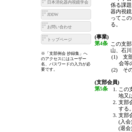
日本消化器内視鏡学会
係る課題
器内視鏡
JDDW
ってこの
る。
お問い合わせ
(事業)
トップページ
第4条
この支部
山、石川
※「支部例会 抄録集」へ
(1) 
のアクセスにはユーザー
会等
名、パスワードの入力が必
(2) 
要です。
(支部会員)
第5条
この
地又
支部
する
支部
(入会
(退会