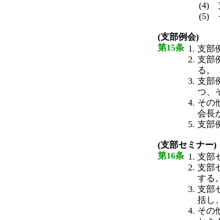
(4
(5
(支部例会)
第15条
支部
支部
る。
支部
つ、
その
会長
支部
(支部セミナー)
第16条
支部
支部
する
支部
括し
その