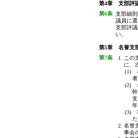
第4章 支部評
第6条
支部細則
議員に選
支部評議
い。
第5章 名誉支
第7条
この
に、
(1
者
(2
幹
支
年
(3
た
名誉
事会