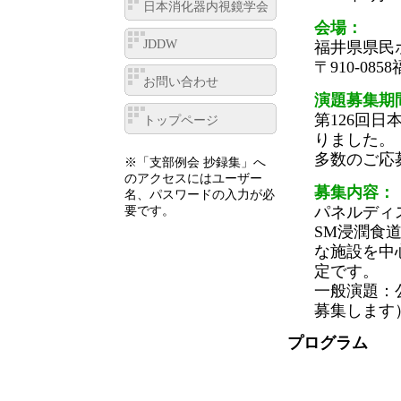
日本消化器内視鏡学会
会場：
JDDW
福井県県民
〒910-085
お問い合わせ
演題募集期
第126回
トップページ
りました。
多数のご応
※「支部例会 抄録集」へ
のアクセスにはユーザー
募集内容：
名、パスワードの入力が必
パネルディ
要です。
SM浸潤食
な施設を中
定です。
一般演題：
募集します
プログラム