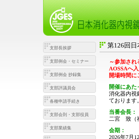
第126回
支部長挨拶
～参加され
支部例会・セミナー
AOSSAへ
支部例会 抄録集
開場時間に
開催にあた
支部評議員会
消化器内視
ております
各種申請手続き
当番会長：
支部会則・支部役員
二宮 致（
支部業績集
会期：
2026年7月