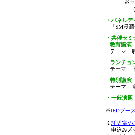
※ユ
（
・パネルデ
「SM浸
・共催セミ
教育講演
テーマ：
ランチョ
テーマ：
特別講演
テーマ：
・一般演題
※
JEDブー
※
託児室の
申込み〆切